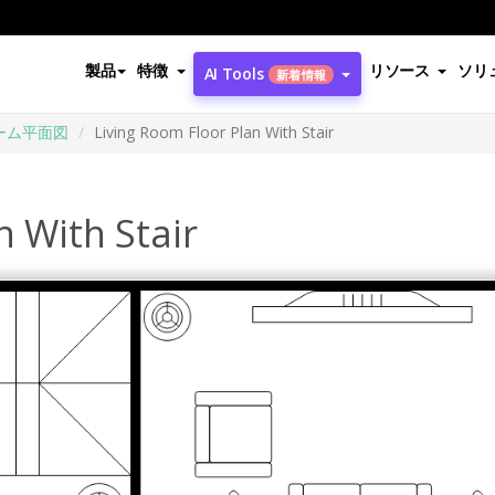
製品
特徴
リソース
ソリ
AI Tools
新着情報
ーム平面図
Living Room Floor Plan With Stair
n With Stair