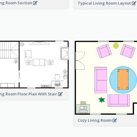
ing Room Section
Typical Living Room Layout
ing Room Floor Plan With Stair
Cozy Living Room