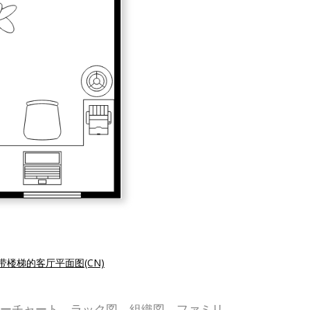
带楼梯的客厅平面图(CN)
UML、フローチャート、ラック図、組織図、ファミリ