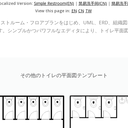
ocalized Version:
Simple Restroom(EN)
|
简易洗手间(CN)
|
簡易洗手間
View this page in:
EN
CN
TW
P Online) は、レストルーム・フロアプランをはじめ、UML、E
す。シンプルかつパワフルなエディタにより、トイレ平面
その他のトイレの平面図テンプレート