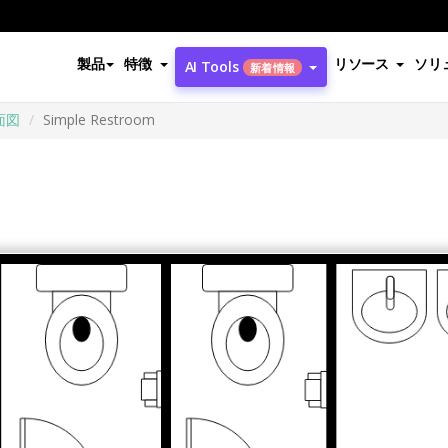
製品
特徴
リソース
ソリ
AI Tools
新着情報
面図
Simple Restroom