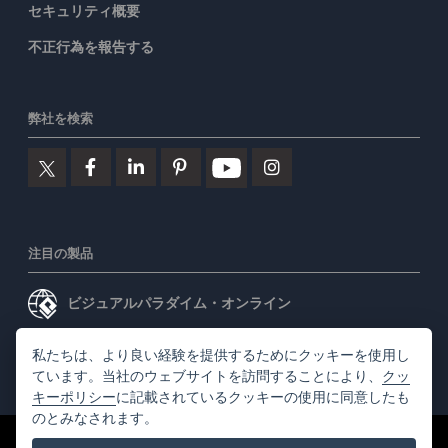
セキュリティ概要
不正行為を報告する
弊社を検索
注目の製品
ビジュアルパラダイム・オンライン
ビジュアルパラダイムデスクトップ
私たちは、より良い経験を提供するためにクッキーを使用し
ています。当社のウェブサイトを訪問することにより、
クッ
キーポリシー
に記載されているクッキーの使用に同意したも
のとみなされます。
©2026 by Visual Paradigm. 全ての権利を有する
利用規約