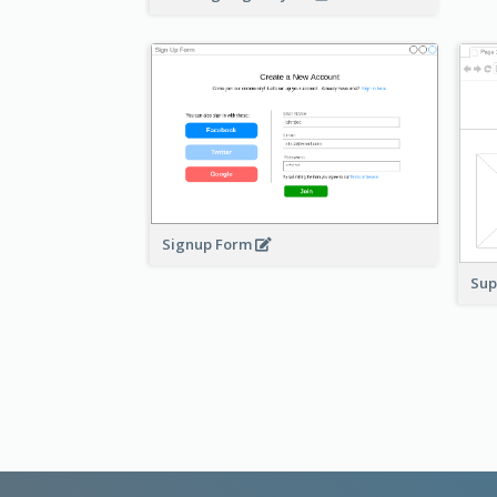
Signup Form
Sup