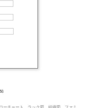
N)
、UML、フローチャート、ラック図、組織図、ファミ