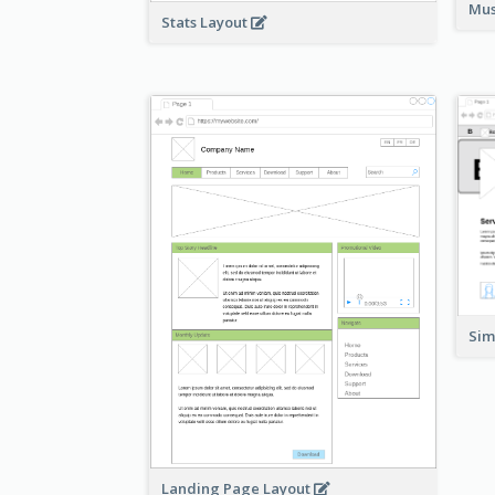
Mus
Stats Layout
Si
Landing Page Layout