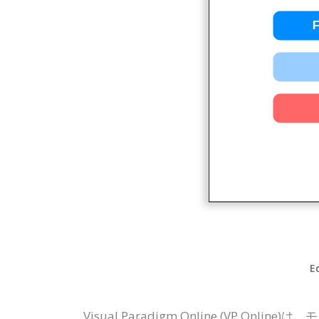
E
Visual Paradigm Online (V