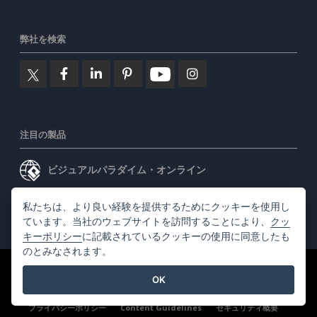
弊社を検索
注目の製品
ビジュアルパラダイム・オンライン
ビジュアルパラダイムデスクトップ
私たちは、より良い経験を提供するためにクッキーを使用し
ています。当社のウェブサイトを訪問することにより、
クッ
キーポリシー
に記載されているクッキーの使用に同意したも
のとみなされます。
©2026 by Visual Paradigm. 全ての権利を有する
利用規約
OK
AI Policy
プライバシーポリシー
Content Guidelines
セキュリティ概要