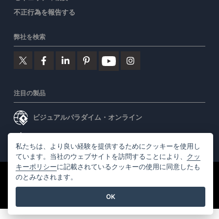
不正行為を報告する
弊社を検索
注目の製品
ビジュアルパラダイム・オンライン
ビジュアルパラダイムデスクトップ
私たちは、より良い経験を提供するためにクッキーを使用し
ています。当社のウェブサイトを訪問することにより、
クッ
キーポリシー
に記載されているクッキーの使用に同意したも
のとみなされます。
©2026 by Visual Paradigm. 全ての権利を有する
利用規約
AI Policy
OK
プライバシーポリシー
Content Guidelines
セキュリティ概要