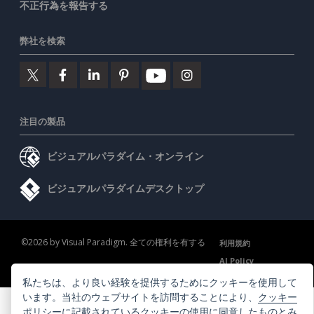
不正行為を報告する
弊社を検索
注目の製品
ビジュアルパラダイム・オンライン
ビジュアルパラダイムデスクトップ
©2026 by Visual Paradigm. 全ての権利を有する
利用規約
AI Policy
プライバシーポリシー
Content Guidelines
セキュリティ概要
私たちは、より良い経験を提供するためにクッキーを使用して
います。当社のウェブサイトを訪問することにより、
クッキー
ポリシー
に記載されているクッキーの使用に同意したものとみ