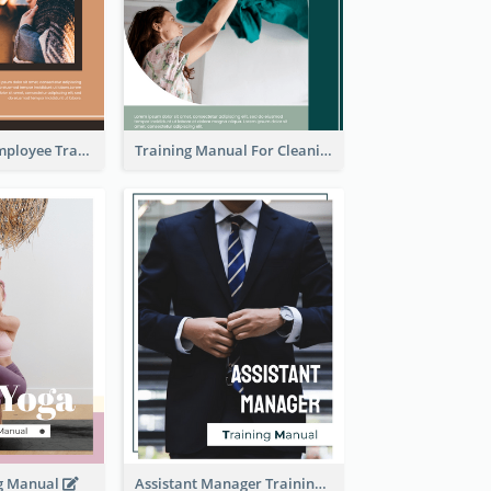
The Ultimate Employee Training Manual
Training Manual For Cleaning Service
ng Manual
Assistant Manager Training Manual