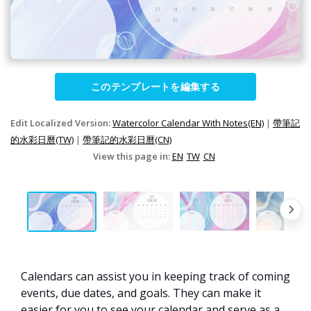
このテンプレートを編集する
Edit Localized Version:
Watercolor Calendar With Notes(EN)
|
帶筆記
的水彩日曆(TW)
|
帶筆記的水彩日曆(CN)
View this page in:
EN
TW
CN
Calendars can assist you in keeping track of coming
events, due dates, and goals. They can make it
easier for you to see your calendar and serve as a