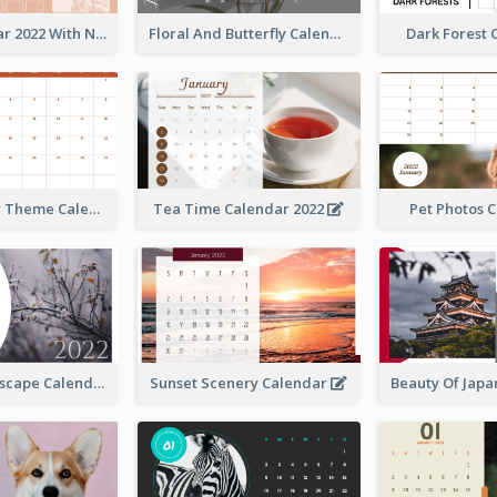
Foral Calendar 2022 With Notes
Floral And Butterfly Calendar
Dark Forest
Orange Color Theme Calendar
Tea Time Calendar 2022
Pet Photos 
Natural Landscape Calendar 2022
Sunset Scenery Calendar
Beauty Of Jap