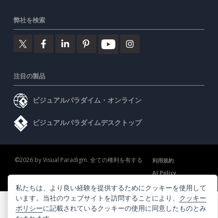
弊社を検索
注目の製品
ビジュアルパラダイム・オンライン
ビジュアルパラダイムデスクトップ
©2026 by Visual Paradigm. 全ての権利を有する
利用規約
AI Policy
プライバシーポリシー
Content Guidelines
セキュリティ概要
私たちは、より良い経験を提供するためにクッキーを使用して
います。当社のウェブサイトを訪問することにより、
クッキー
ポリシー
に記載されているクッキーの使用に同意したものとみ