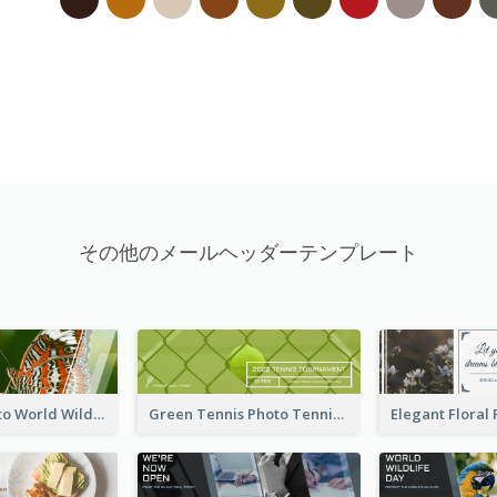
その他のメールヘッダーテンプレート
Butterfly Photo World Wildlife Day Email Header
Green Tennis Photo Tennis Tournament Email Header