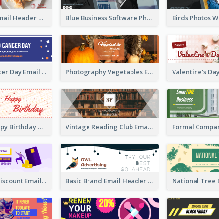
Restaurant Email Header With Photo Of Meal
Blue Business Software Photo Email Header
3-Colour Cancer Day Email Header
Photography Vegetables Email Header Of Discount Event
Cute Red Happy Birthday Hand-drawing Style Email Header
Vintage Reading Club Email Header With White Decoration
Credit Card Discount Email Header
Basic Brand Email Header With Information