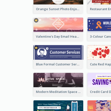
Orange Sunset Photo Enjoy Sunset Email Header
Valentine's Day Email Header With Photo In Warm Colour Tone
Blue Formal Customer Services Email Header
Modern Meditation Space Email Header Design