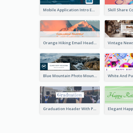
Mobile Application Intro Email Header
Orange Hiking Email Header For Sport Equipment Store
Blue Mountain Photo Mountain Climb Email Header
Graduation Header With Photo