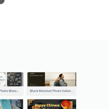
Elegant Floral Photo Blossom Spring Email Header
Black Minimal Photo Valentines Day Email Heade