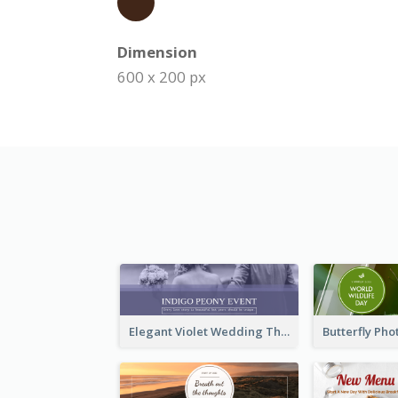
Dimension
600 x 200 px
Elegant Violet Wedding Theme Email Header Design