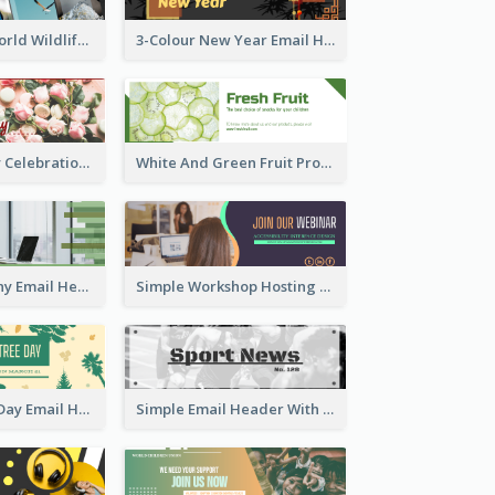
Birds Photos World Wildlife Day Email Header
3-Colour New Year Email Header
Valentine's Day Celebration Email Header
White And Green Fruit Promotion Email Header
Formal Company Email Header In Green Colour Tone
Simple Workshop Hosting Email Header Design
National Tree Day Email Header
Simple Email Header With Clear Title