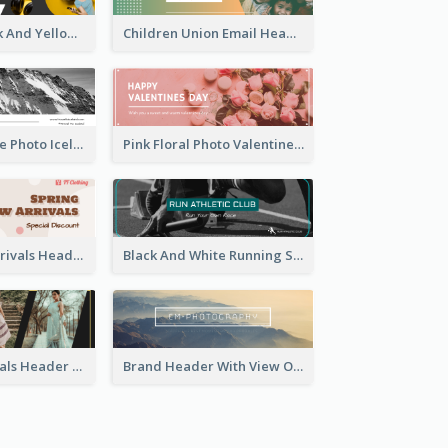
Awesome Black And Yellow Headphone Promotion Header Design
Children Union Email Header
Black And White Photo Iceland Travel Email Header
Pink Floral Photo Valentines Day Email Header
Artistic New Arrivals Header In Pink Colour Tone
Black And White Running Sports Email Header
Cool New Arrivals Header With photos
Brand Header With View Of Mountain