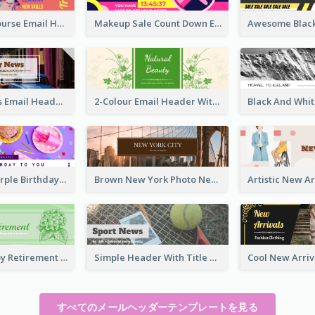
Skill Share Course Email Header
Makeup Sale Count Down Email Header
Vintage News Email Header
2-Colour Email Header With Floral Theme
White And Purple Birthday Email Header
Brown New York Photo New York City Email Header
Elegant Happy Retirement Header
Simple Header With Title And Number
すべてのメールヘッダーテンプレートを見る