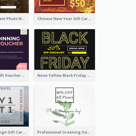
Brown Restaurant Photo New Year Gift Card
Chinese New Year Gift Card With Decorations
Simple Diner Gift Voucher Design Template
Neon Yellow Black Friday Typography Gift Card
Clear Rural Design Gift Card
Professional Greening Goods Gift Card