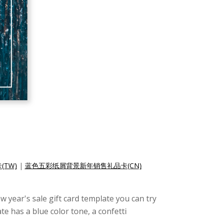
TW)
|
蓝色五彩纸屑背景新年销售礼品卡(CN)
w year's sale gift card template you can try
te has a blue color tone, a confetti