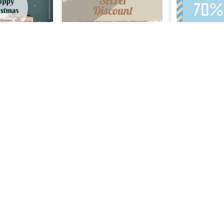
Dark Green Free Christmas Gift Gift Card
Brown Gift Card With Elegant Lace Graphic
Fun Graphic Pattern Gift Card In Green Tone
Formal Typography Gift Card
すべてのギフトカードテンプレートを見る