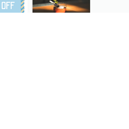
Blue Rolling Gift Card With Clear Description
Morning Free Drink Gift Card