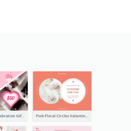
Sweet Pink Celebration Gift Card Template Design
Pink Floral Circles Valentines Day Gift Card