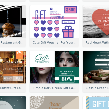
Cool Western Restaurant Gift Card
Cute Gift Voucher For Your Date Design Ideas
Photography Buffet Gift Card With Details
Simple Dark Green Gift Card Design Template