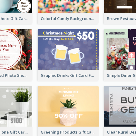
Coffee Shop Photo Gift Card For Coffee
Colorful Candy Background Special Gift Card
Christmas Food Photo Shopping Discount Gift Card
Graphic Drinks Gift Card For Specific Day
Light Colour Tone Gift Card With Photo
Greening Products Gift Card