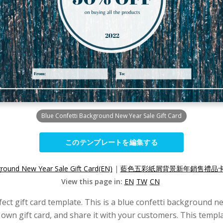
Blue Confetti Background New Year Sale Gift Card
このテンプレートを編集する
ground New Year Sale Gift Card(EN)
|
藍色五彩紙屑背景新年銷售禮品卡(
View this page in:
EN
TW
CN
fect gift card template. This is a blue confetti background ne
 own gift card, and share it with your customers. This templa