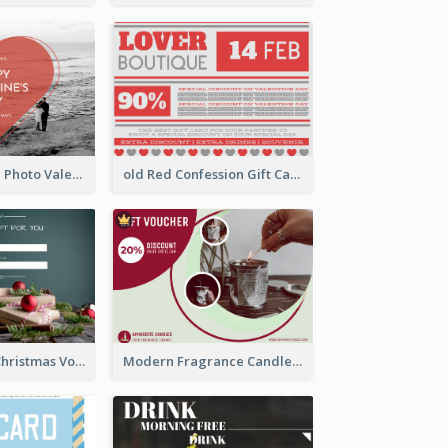
Red Heart With Photo Valentines Day Gift Card
old Red Confession Gift Card Design Template
Classic Green Christmas Voucher Gift Card
Modern Fragrance Candle Gift Voucher Design