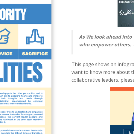
As We look ahead into t
who empower others.
-
This page shows an infograp
want to know more about th
collaborative leaders, plea