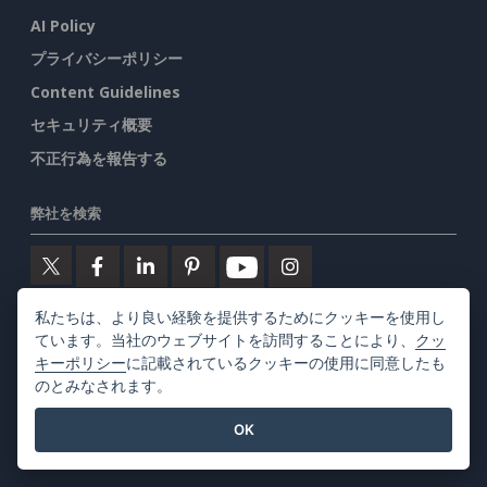
AI Policy
プライバシーポリシー
Content Guidelines
セキュリティ概要
不正行為を報告する
弊社を検索
私たちは、より良い経験を提供するためにクッキーを使用し
注目の製品
ています。当社のウェブサイトを訪問することにより、
クッ
キーポリシー
に記載されているクッキーの使用に同意したも
のとみなされます。
ビジュアルパラダイム・オンライン
OK
ビジュアルパラダイムデスクトップ