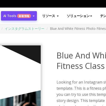
AI Tools
リソース
ソリューション
テ
新着情報
インスタグラムストーリー
Blue And White Fitness Photo Fitnes
Blue And Whi
Fitness Class
Looking for an Instagram st
template. This is a fitness 
you can try to use this tem
story design. This template