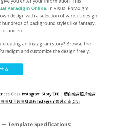
give you enter your information. This
ual Paradigm Online
. In Visual Paradigm
 own design with a selection of various design
 hundreds of background styles like fantasy,
or and etc.
for creating an Instagram story? Browse the
Paradigm and customize the design freely.
集する
tness Class Instagram Story(EN)
|
藍白健身照片健身
白健身照片健身课程Instagram限时动态(CN)
plate Specifications: