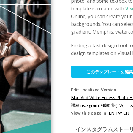
photo, and some textbox to 
template is created with
Vis
Online, you can create your
backgrounds. You can select
gradient, Memphis, watercol
Finding a fast design tool 
design templates on Visual 
このテンプレートを編
Edit Localized Version:
Blue And White Fitness Photo Fi
課程Instagram限時動態(TW)
|
蓝
View this page in:
EN
TW
CN
インスタグラムストーリー Tem