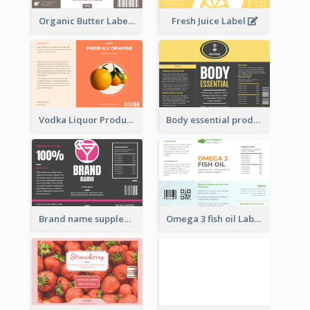
Organic Butter Label
Fresh Juice Label
Vodka Liquor Product Label
Body essential product label
Brand name supplement Label
Omega 3 fish oil Label