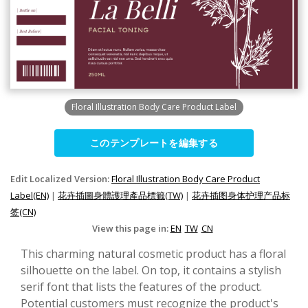
Floral Illustration Body Care Product Label
このテンプレートを編集する
Edit Localized Version:
Floral Illustration Body Care Product
Label(EN)
|
花卉插圖身體護理產品標籤(TW)
|
花卉插图身体护理产品标
签(CN)
View this page in:
EN
TW
CN
This charming natural cosmetic product has a floral
silhouette on the label. On top, it contains a stylish
serif font that lists the features of the product.
Potential customers must recognize the product's