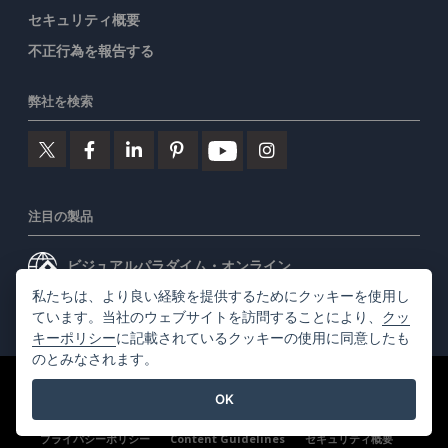
セキュリティ概要
不正行為を報告する
弊社を検索
注目の製品
ビジュアルパラダイム・オンライン
私たちは、より良い経験を提供するためにクッキーを使用し
ビジュアルパラダイムデスクトップ
ています。当社のウェブサイトを訪問することにより、
クッ
キーポリシー
に記載されているクッキーの使用に同意したも
のとみなされます。
©2026 by Visual Paradigm. 全ての権利を有する
利用規約
OK
AI Policy
プライバシーポリシー
Content Guidelines
セキュリティ概要