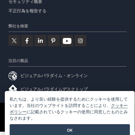
セキュリティ概要
不正行為を報告する
弊社を検索
注目の製品
ビジュアルパラダイム・オンライン
ビジュアルパラダイムデスクトップ
私たちは、より良い経験を提供するためにクッキーを使用して
います。当社のウェブサイトを訪問することにより、
クッキー
ポリシー
に記載されているクッキーの使用に同意したものとみ
©2026 by Visual Paradigm. 全ての権利を有する
利用規約
なされます。
AI Policy
プライバシーポリシー
Content Guidelines
セキュリティ概要
OK