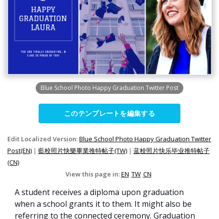
Blue School Photo Happy Graduation Twitter Post
このテンプレートを編集する
Edit Localized Version:
Blue School Photo Happy Graduation Twitter
Post(EN)
|
藍校照片快樂畢業推特帖子(TW)
|
蓝校照片快乐毕业推特帖子
(CN)
View this page in:
EN
TW
CN
A student receives a diploma upon graduation
when a school grants it to them. It might also be
referring to the connected ceremony. Graduation