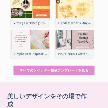
Vintage Dressing Promote Twitter Post
Floral Mother's Day Twitter Post In Yellow Colour Tone
Simple Red Inspirational quotes Floral Twitter Post
Pink Green Twitter Post
すべてのツイッター投稿テンプレートを見る
美しいデザインをその場で作
成