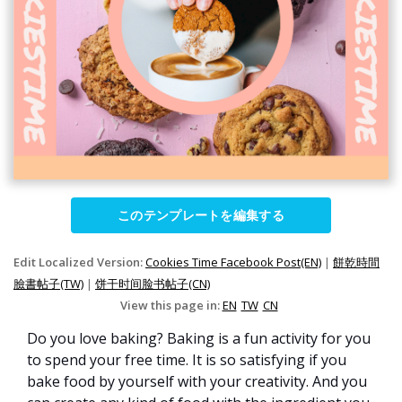
このテンプレートを編集する
Edit Localized Version:
Cookies Time Facebook Post(EN)
|
餅乾時間
臉書帖子(TW)
|
饼干时间脸书帖子(CN)
View this page in:
EN
TW
CN
Do you love baking? Baking is a fun activity for you
to spend your free time. It is so satisfying if you
bake food by yourself with your creativity. And you