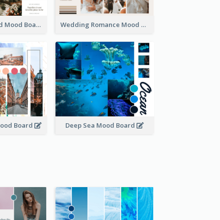
We Are Married Mood Board
Wedding Romance Mood Board
Mood Board
Deep Sea Mood Board