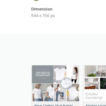
Dimension
944 x 756 px
Wear Clothes That Matter Mood Board