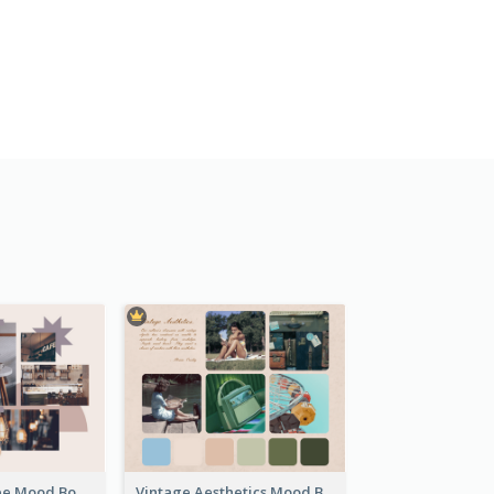
Nostalgia Coffee Mood Board
Vintage Aesthetics Mood Board