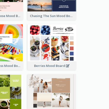
Fragrance Of Rose Mood Board
Chasing The Sun Mood Board
Key Of Happiness Mood Board
Berries Mood Board