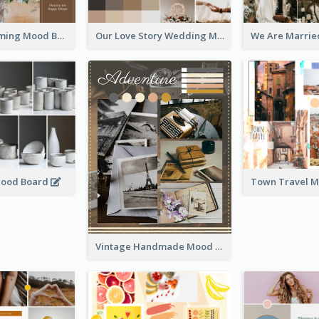
Flowers Blooming Mood Board
Our Love Story Wedding Mood Board
Mood Board
Town Travel 
Vintage Handmade Mood Board