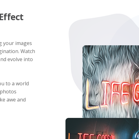
Effect
ng your images
agination. Watch
and evolve into
ou to a world
 photos
oke awe and