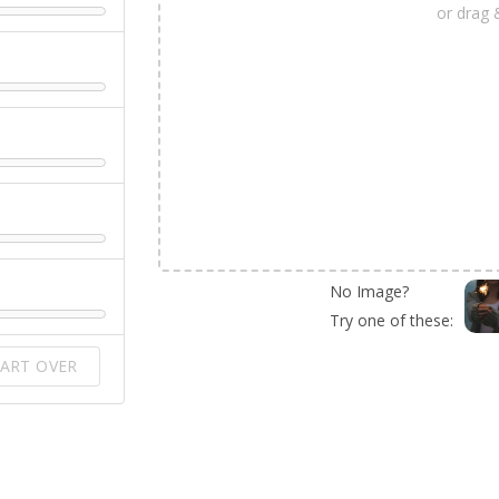
or drag 
No Image?
Try one of these:
ART OVER