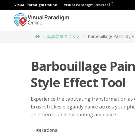
Visual Paradigm Online
Visual Paradigm Desktop
写真効果スタジオ
Barbouillage Paint Style
Barbouillage Pain
Style Effect Tool
Experience the captivating transformation as 
brushstrokes elegantly dance across your pho
an ethereal and enchanting ambiance.
Iterations: