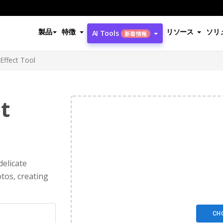
製品
特徴
リソース
ソリ
AI Tools
新着情報
 Effect Tool
t
delicate
tos, creating
CH