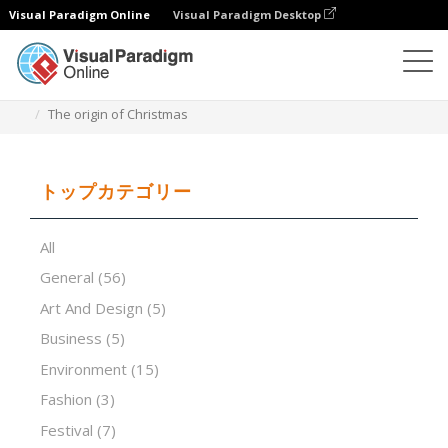
Visual Paradigm Online
Visual Paradigm Desktop
プレゼンテーションソフトウェア
テンプレート
The origin of Christmas
トップカテゴリー
All
General
(56)
Art And Design
(5)
Business
(5)
Environment
(15)
Fashion
(3)
Festival
(7)