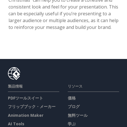
consistent look and feel for your presentation. This
can be especially useful if you’re presenting to a
larger audience or multiple audiences, as it can help
to reinforce your message and build your brand.
製品情報
リソース
PDFツールスイート
価格
フリップブック・メーカー
ブログ
Animation Maker
無料ツール
AI Tools
学ぶ