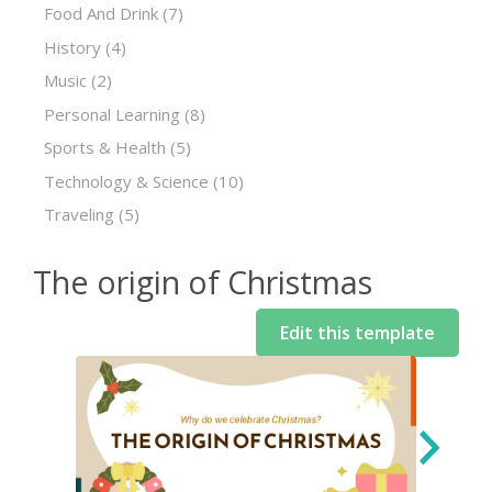
Food And Drink
(7)
History
(4)
Music
(2)
Personal Learning
(8)
Sports & Health
(5)
Technology & Science
(10)
Traveling
(5)
The origin of Christmas
Edit this template