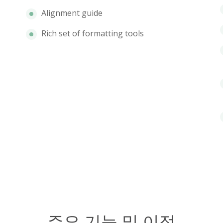
Alignment guide
Rich set of formatting tools
주요 기능 및 이점