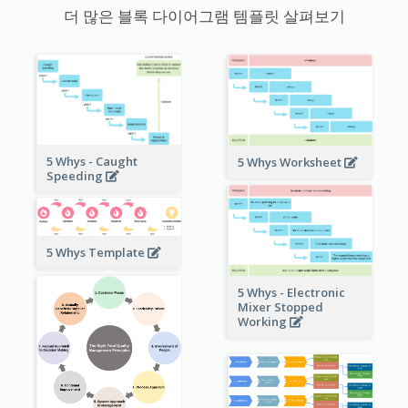
더 많은 블록 다이어그램 템플릿 살펴보기
5 Whys - Caught
5 Whys Worksheet
Speeding
5 Whys Template
5 Whys - Electronic
Mixer Stopped
Working