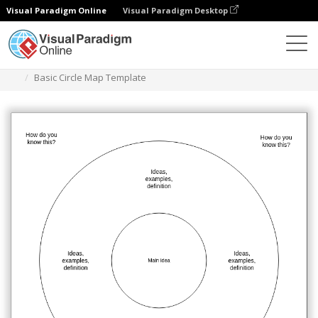
Visual Paradigm Online
Visual Paradigm Desktop
다이어그램
템플릿
서클 맵
Basic Circle Map Template