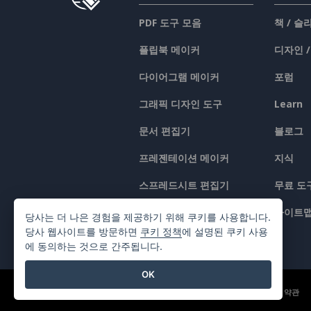
PDF 도구 모음
책 / 
플립북 메이커
디자인 
다이어그램 메이커
포럼
그래픽 디자인 도구
Learn
문서 편집기
블로그
프레젠테이션 메이커
지식
스프레드시트 편집기
무료 도
가격 책정
사이트
당사는 더 나은 경험을 제공하기 위해 쿠키를 사용합니다.
당사 웹사이트를 방문하면
쿠키 정책
에 설명된 쿠키 사용
에 동의하는 것으로 간주됩니다.
OK
©2026 by Visual Paradigm. 모든 권리 보유.
서비스 약관