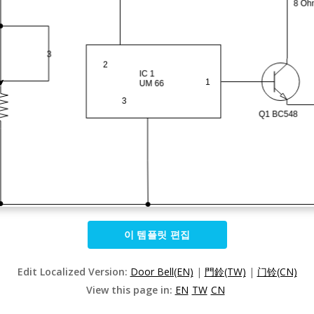
이 템플릿 편집
Edit Localized Version:
Door Bell(EN)
|
門鈴(TW)
|
门铃(CN)
View this page in:
EN
TW
CN