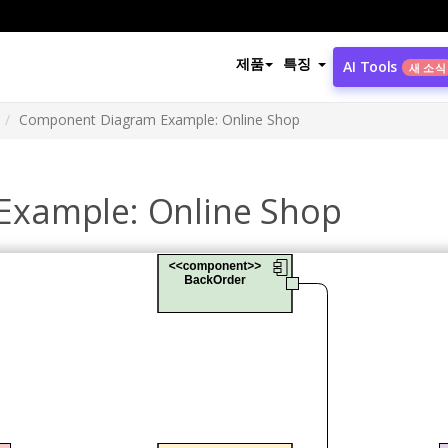
제품
특징
AI Tools
새 소식
Component Diagram Example: Online Shop
xample: Online Shop