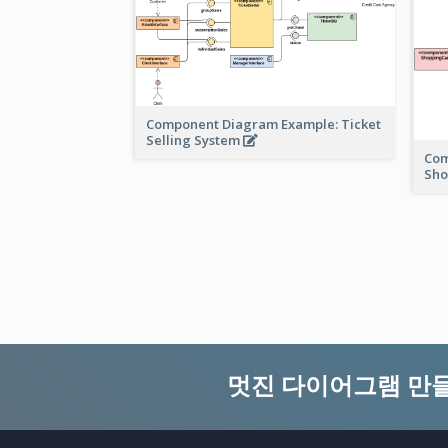
Component Diagram Example: Ticket
Selling System
Com
Sh
멋진 다이어그램 만