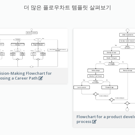
더 많은 플로우차트 템플릿 살펴보기
ision-Making Flowchart for
osing a Career Path
Flowchart for a product deve
process