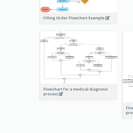
Filling Order Flowchart Example
Flowchart for a medical diagnosis
process
Flo
pro