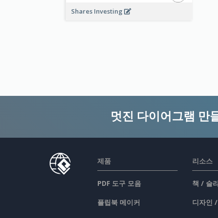
Shares Investing
멋진 다이어그램 만
제품
리소스
PDF 도구 모음
책 / 
플립북 메이커
디자인 