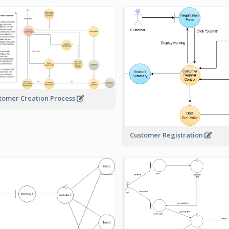
tomer Creation Process
Customer Registration