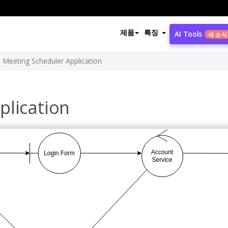
제품
특징
AI Tools
새 소식
Meeting Scheduler Application
plication