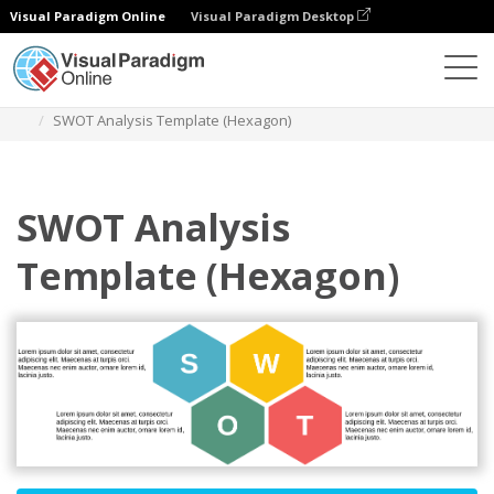
Visual Paradigm Online
Visual Paradigm Desktop
다이어그램
템플릿
스왓 분석
SWOT Analysis Template (Hexagon)
SWOT Analysis
Template (Hexagon)