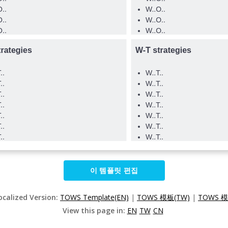
이 템플릿 편집
ocalized Version:
TOWS Template(EN)
|
TOWS 模板(TW)
|
TOWS 模
View this page in:
EN
TW
CN