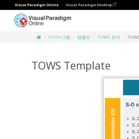
Visual Paradigm Online
Visual Paradigm Desktop
다이어그램
템플릿
TOWS 분석
TOWS
TOWS Template