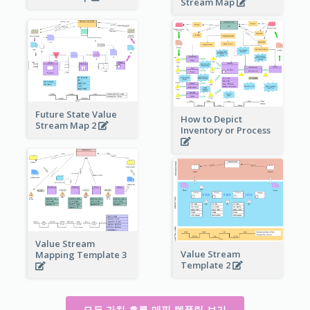
Stream Map
Future State Value
How to Depict
Stream Map 2
Inventory or Process
Value Stream
Value Stream
Mapping Template 3
Template 2
모든 가치 흐름 매핑 템플릿 보기