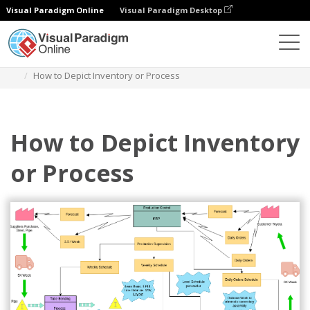
Visual Paradigm Online
Visual Paradigm Desktop
다이어그램
템플릿
가치 흐름 매핑
How to Depict Inventory or Process
How to Depict Inventory
or Process