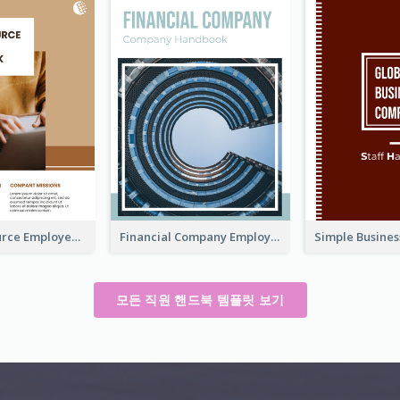
Human Resource Employee Handbook
Financial Company Employee Handbook
모든 직원 핸드북 템플릿 보기