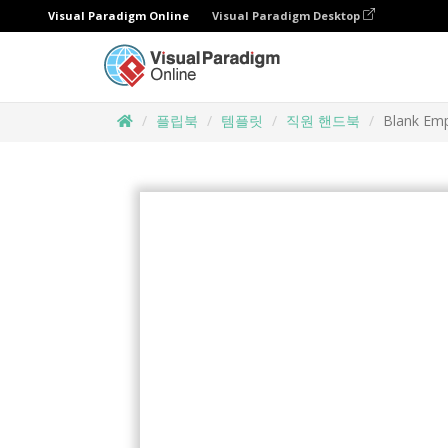
Visual Paradigm Online
Visual Paradigm Desktop
플립북
템플릿
직원 핸드북
Blank Em