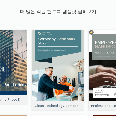
더 많은 직원 핸드북 템플릿 살펴보기
Business Building Photo Employee Handbook
Clean Technology Company Handbook