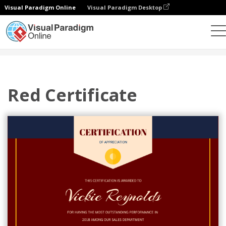
Visual Paradigm Online
Visual Paradigm Desktop
그래픽 디자인 도구
템플릿
인증서
Red Certificate
Red Certificate