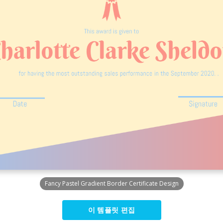
Fancy Pastel Gradient Border Certificate Design
이 템플릿 편집