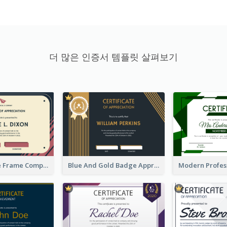
더 많은 인증서 템플릿 살펴보기
Pink And Blue Frame Company Certificate
Blue And Gold Badge Appreciation Certificate