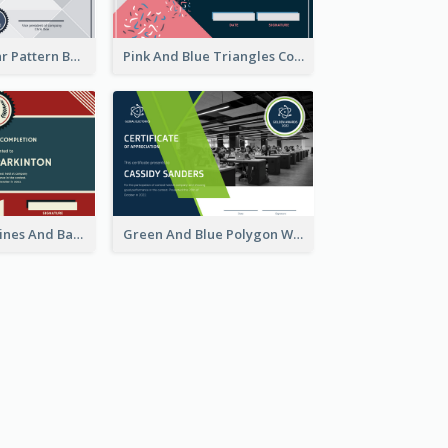
Grey Triangular Pattern Best Certificate Design
Pink And Blue Triangles Confetti Celebration Certificate
Red And Blue Lines And Badge Completion Certificate
Green And Blue Polygon With Photo Certificate