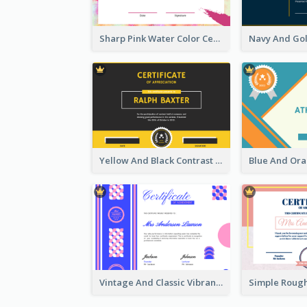
Sharp Pink Water Color Certificate
Yellow And Black Contrast Simple Certificate
Vintage And Classic Vibrant Certificate Design Ideas