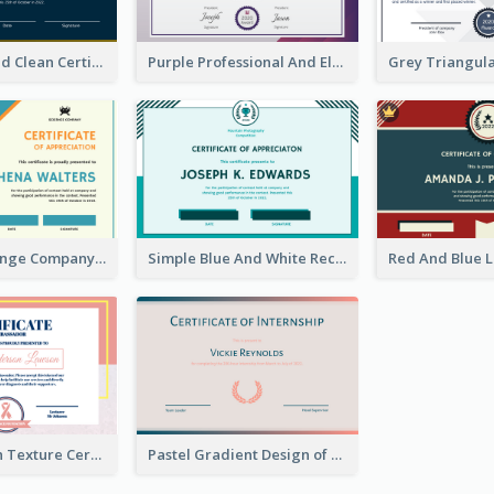
Navy And Gold Clean Certificate
Purple Professional And Elegant Reward Certificate Design
Blue And Orange Company Triangles With Badge Certificate
Simple Blue And White Rectangle Certificate
Simple Rough Texture Certificate Design Ideas
Pastel Gradient Design of Certificate For Internship