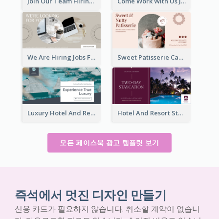
Join Our Team Hiring Job Facebook Ad
Come Work With Us Job Hiring Facebook Ad
We Are Hiring Jobs Facebook Ad
Sweet Patisserie Cake Promotion Facebook Ad
Luxury Hotel And Resort Booking Facebook Ad
Hotel And Resort Staycation Promotion Facebook Ad
모든 페이스북 광고 템플릿 보기
즉석에서 멋진 디자인 만들기
신용 카드가 필요하지 않습니다. 취소할 계약이 없습니