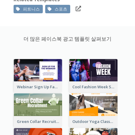
피트니스
스포츠
더 많은 페이스북 광고 템플릿 살펴보기
Webinar Sign Up Facebook Ad
Cool Fashion Week Sale Facebook Ad
Green Collar Recruit Facebook Ad
Outdoor Yoga Classes Facebook Ad