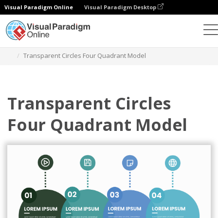
Visual Paradigm Online
Visual Paradigm Desktop
그래픽 디자인 도구
템플릿
사분면 모델
Transparent Circles Four Quadrant Model
Transparent Circles
Four Quadrant Model