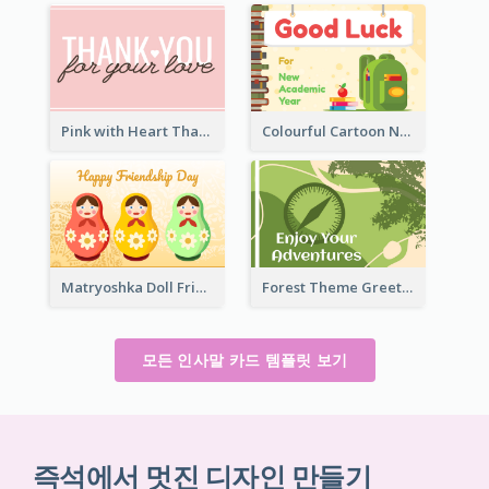
Pink with Heart Thank You Card
Colourful Cartoon New Academic Year Greeting Card
Matryoshka Doll Friendship Greeting Card
Forest Theme Greeting Card
모든 인사말 카드 템플릿 보기
즉석에서 멋진 디자인 만들기