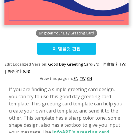
Brighten Your Day Greeting Card
이 템플릿 편집
Edit Localized Version:
Good Day Greeting Card(EN)
|
再會賀卡(TW)
|
再会贺卡(CN)
View this page in:
EN
TW
CN
If you are finding a simple greeting card design,
you can try to use this good day greeting card
template. This greeting card template can help you
create your own card template, and send it to the
other. This template has a sharp color tone, some
shape design, also has a textbox to give you input
your message. Use
InfoART's greeting card