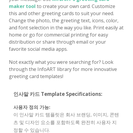
maker tool
to create your own card. Customize
this and other greeting cards to suit your need.
Change the photo, the greeting text, icons, color,
and font selection in the way you like. Print easily at
home or go for commercial printing for easy
distribution or share through email or your
favorite social media apps.
Not exactly what you were searching for? Look
through the InfoART library for more innovative
greeting card templates!
인사말 카드 Template Specifications:
사용자 정의 가능:
이 인사말 카드 템플릿은 회사 브랜딩, 이미지, 콘텐
츠 및 디자인 요소를 포함하도록 완전히 사용자 지
정할 수 있습니다.