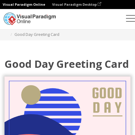
Visual Paradigm Online
Visual Paradigm Desktop
그래픽 디자인 도구
템플릿
인사말 카드
Good Day Greeting Card
Good Day Greeting Card