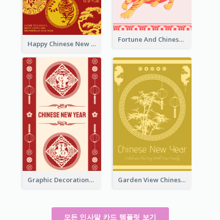
Fortune And Chinese New Year Greeting Card
Happy Chinese New Year Greeting Card With Circle illustrations
Graphic Decorations Chinese New Year Greeting Card
Garden View Chinese New Year Greeting Card
모든 인사말 카드 템플릿 보기