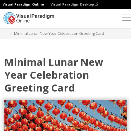
Visual Paradigm Online
Visual Paradigm Desktop
그래픽 디자인 도구
템플릿
인사말 카드
Minimal Lunar New Year Celebration Greeting Card
Minimal Lunar New
Year Celebration
Greeting Card