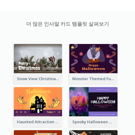
더 많은 인사말 카드 템플릿 살펴보기
Snow View Christmas Card With Simple Design
Monster Themed Fun Halloween Greeting Card
Haunted Attraction Themed Halloween Card
Spooky Halloween Greeting Card