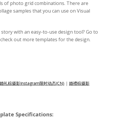
ds of photo grid combinations. There are
ollage samples that you can use on Visual
story with an easy-to-use design tool? Go to
check out more templates for the design.
婚礼棕摄影Instagram限时动态(CN)
|
婚禮棕摄影
e Specifications: