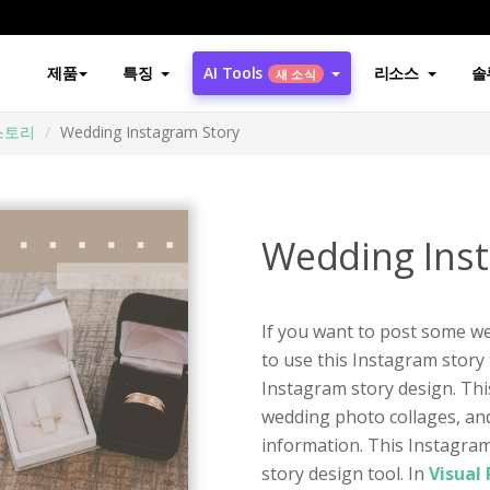
제품
특징
AI Tools
리소스
솔
새 소식
스토리
Wedding Instagram Story
Wedding Ins
If you want to post some w
to use this Instagram story
Instagram story design. Th
wedding photo collages, an
information. This Instagram
story design tool. In
Visual