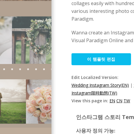
collages easily with hundre
various interesting photo c
Paradigm.
Wanna create an Instagram 
Visual Paradigm Online and 
이 템플릿 편집
Edit Localized Version:
Wedding Instagram Story(EN)
|
Instagram限時動態(TW)
View this page in:
EN
CN
TW
인스타그램 스토리 Templat
사용자 정의 가능: