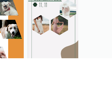
Vibrant Dog Portrait Instagram Story Design Template
Sale Instagram Story