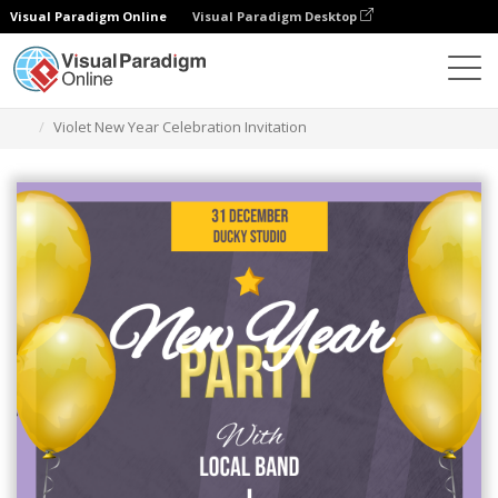
Visual Paradigm Online
Visual Paradigm Desktop
그래픽 디자인 도구
템플릿
초대장
Violet New Year Celebration Invitation