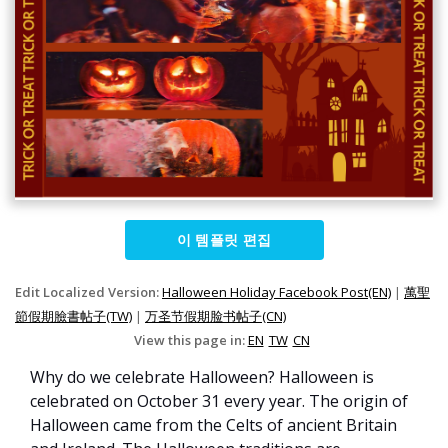
이 템플릿 편집
Edit Localized Version:
Halloween Holiday Facebook Post(EN)
|
萬聖
節假期臉書帖子(TW)
|
万圣节假期脸书帖子(CN)
View this page in:
EN
TW
CN
Why do we celebrate Halloween? Halloween is
celebrated on October 31 every year. The origin of
Halloween came from the Celts of ancient Britain