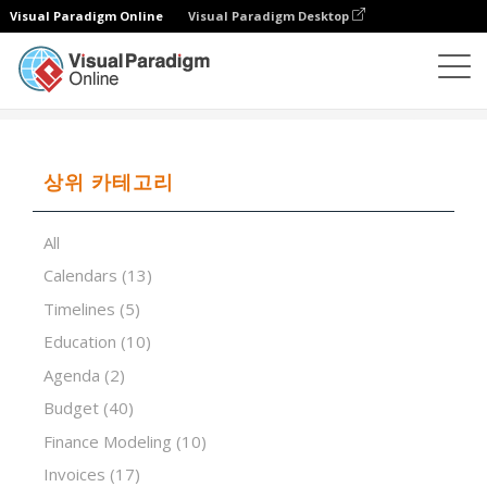
Visual Paradigm Online
Visual Paradigm Desktop
스프레드시트 편집기
템플릿
Cash Flow Matrix
상위 카테고리
All
Calendars
(13)
Timelines
(5)
Education
(10)
Agenda
(2)
Budget
(40)
Finance Modeling
(10)
Invoices
(17)