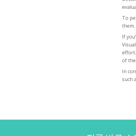
evalua
To per
them. 
If you
Visual
effort
of the
In con
such a