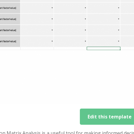
Edit this template
on Matrix Analysis is a useful tool for making informed decis