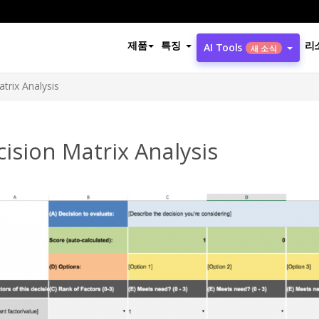
제품
특징
리
AI Tools
새 소식
trix Analysis
ision Matrix Analysis