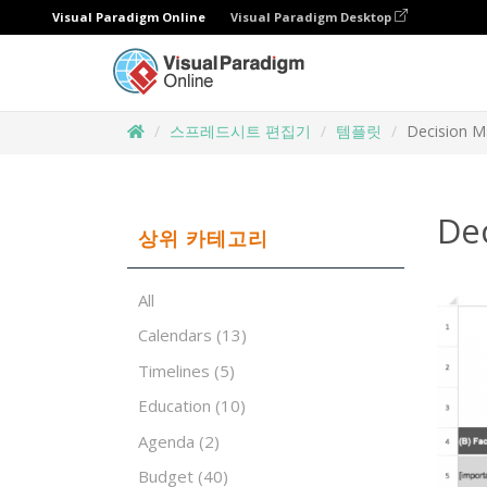
Visual Paradigm Online
Visual Paradigm Desktop
스프레드시트 편집기
템플릿
Decision Ma
Dec
상위 카테고리
All
Calendars
(13)
Timelines
(5)
Education
(10)
Agenda
(2)
Budget
(40)