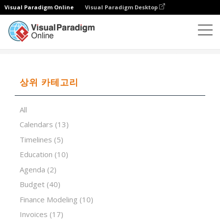
Visual Paradigm Online
Visual Paradigm Desktop
스프레드시트 편집기
템플릿
Gap Analysis
상위 카테고리
All
Calendars
(13)
Timelines
(5)
Education
(10)
Agenda
(2)
Budget
(40)
Finance Modeling
(10)
Invoices
(17)