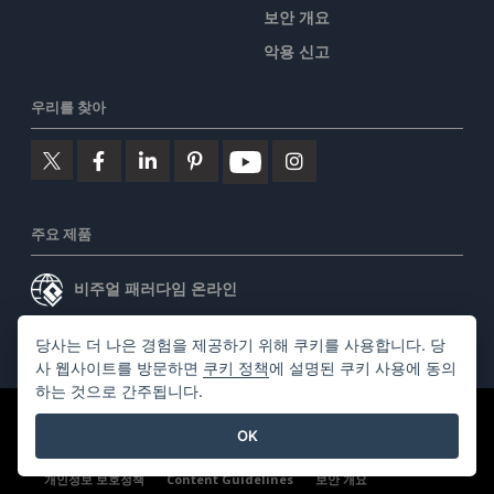
보안 개요
악용 신고
우리를 찾아
주요 제품
비주얼 패러다임 온라인
비주얼 패러다임 데스크톱
당사는 더 나은 경험을 제공하기 위해 쿠키를 사용합니다. 당
사 웹사이트를 방문하면
쿠키 정책
에 설명된 쿠키 사용에 동의
하는 것으로 간주됩니다.
©2026 by Visual Paradigm. 모든 권리 보유.
서비스 약관
OK
AI Policy
개인정보 보호정책
Content Guidelines
보안 개요