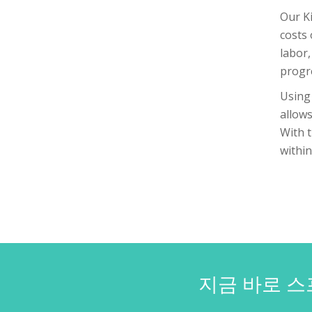
Our K
costs 
labor,
progr
Using
allow
With t
withi
지금 바로 스