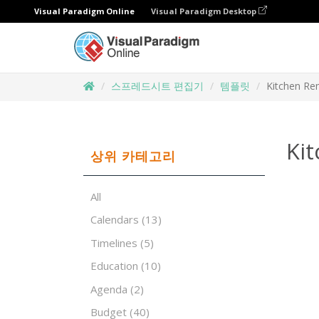
Visual Paradigm Online
Visual Paradigm Desktop
스프레드시트 편집기
템플릿
Kitchen Re
Ki
상위 카테고리
All
Calendars
(13)
Timelines
(5)
Education
(10)
Agenda
(2)
Budget
(40)