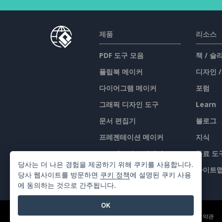
제품
리소스
PDF 도구 모음
책 / 
플립북 메이커
디자인 
다이어그램 메이커
포럼
그래픽 디자인 도구
Learn
문서 편집기
블로그
프레젠테이션 메이커
지식
스프레드시트 편집기
무료 도
당사는 더 나은 경험을 제공하기 위해 쿠키를 사용합니다.
가격 책정
사이트
당사 웹사이트를 방문하면
쿠키 정책
에 설명된 쿠키 사용
에 동의하는 것으로 간주됩니다.
OK
©2026 by Visual Paradigm. 모든 권리 보유.
서비스 약관