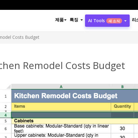
제품
특징
리
AI Tools
새 소식
model Costs Budget
tchen Remodel Costs Budget