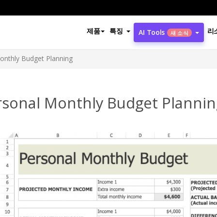
제품
특징
리
AI Tools
새 소식
onthly Budget Planning
rsonal Monthly Budget Plannin