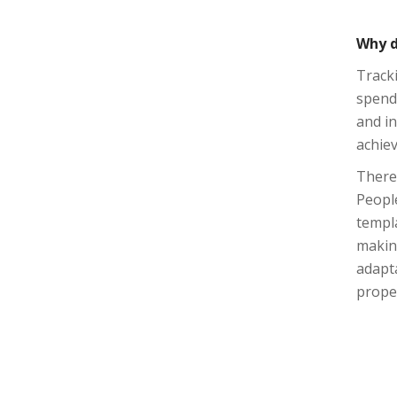
Why d
Tracki
spend
and in
achiev
There
People
templa
making
adapta
proper