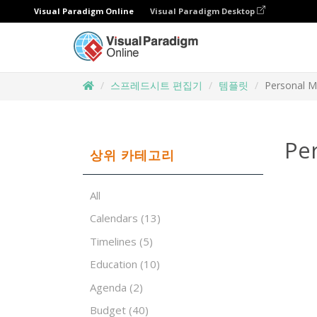
Visual Paradigm Online
Visual Paradigm Desktop
스프레드시트 편집기
템플릿
Personal M
Pe
상위 카테고리
All
Calendars
(13)
Timelines
(5)
Education
(10)
Agenda
(2)
Budget
(40)