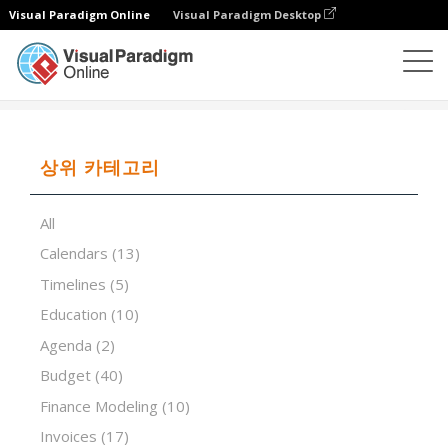
Visual Paradigm Online
Visual Paradigm Desktop
스프레드시트 편집기
템플릿
Special Order Pricing
상위 카테고리
All
Calendars
(13)
Timelines
(5)
Education
(10)
Agenda
(2)
Budget
(40)
Finance Modeling
(10)
Invoices
(17)