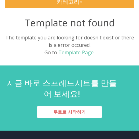
카테고리
Change Management
(1)
Template not found
Bids And Quotations
(2)
The template you are looking for doesn't exist or there
Problem Solving
(4)
is a error occured.
Go to
Template Page.
Decision Making
(4)
Strategy
(12)
지금 바로 스프레드시트를 만들
Project Management
(10)
어 보세요!
Address Books
(6)
무료로 시작하기
Quality Management
(7)
Inventories
(8)