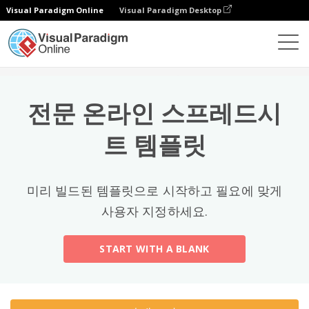
Visual Paradigm Online
Visual Paradigm Desktop
상위 카테고리
×
스프레드시트 편집기
템플릿
All
전문 온라인 스프레드시
Calendars
(13)
트 템플릿
Timelines
(5)
Education
(10)
미리 빌드된 템플릿으로 시작하고 필요에 맞게
Agenda
(2)
사용자 지정하세요.
Budget
(40)
START WITH A BLANK
Finance Modeling
(10)
Invoices
(17)